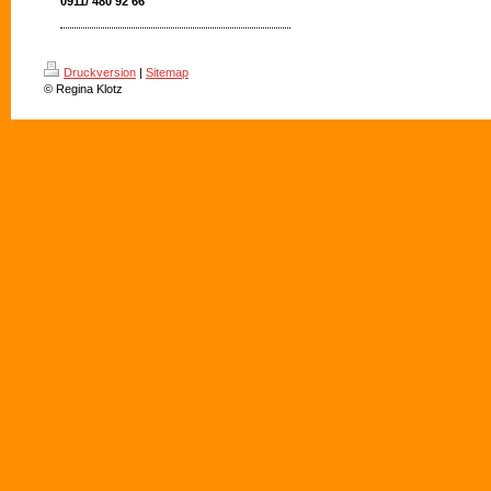
0911/ 480 92 66
Druckversion
|
Sitemap
© Regina Klotz