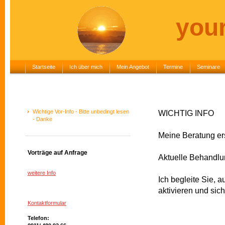
you
Startseite
Ich über mich
Mein Angebot
Termine
Seminare
Wichtige Vor-Info - Bitte unbedingt lesen
WICHTIG INFO
- Danke
Meine Beratung ers
Vorträge auf Anfrage
Aktuelle Behandlu
weitere Info
Ich begleite Sie, 
aktivieren und sic
Kontaktformular
Telefon: