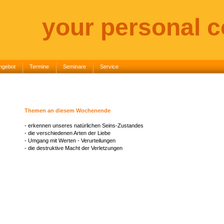
your personal 
ngebot
Termine
Seminare
Service
Themen an diesem Wochenende
- erkennen unseres natürlichen Seins-Zustandes
- die verschiedenen Arten der Liebe
- Umgang mit Werten - Verurteilungen
- die destruktive Macht der Verletzungen