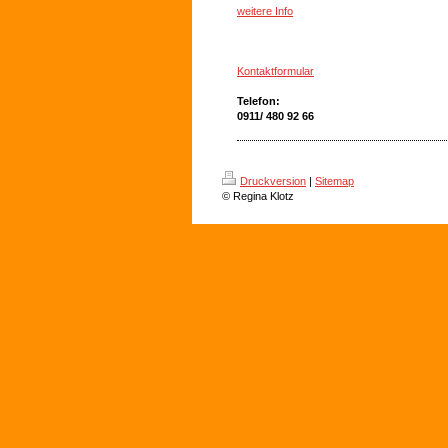
weitere Info
Kontaktformular
Telefon:
0911/ 480 92 66
Druckversion
|
Sitemap
© Regina Klotz